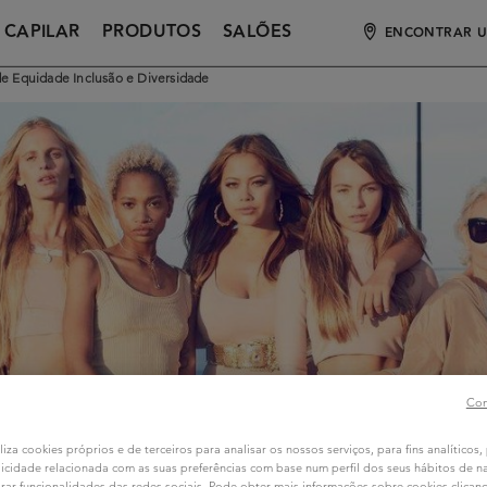
 CAPILAR
PRODUTOS
SALÕES
ENCONTRAR U
 Equidade Inclusão e Diversidade
Con
liza cookies próprios e de terceiros para analisar os nossos serviços, para fins analíticos,
icidade relacionada com as suas preferências com base num perfil dos seus hábitos de 
rar funcionalidades das redes sociais. Pode obter mais informações sobre cookies clica