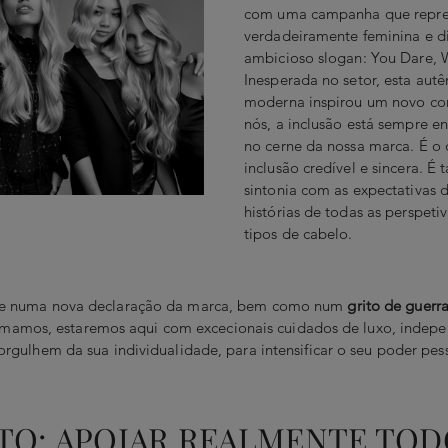
com uma campanha que repre
verdadeiramente feminina e di
ambicioso slogan:
You Dare, 
Inesperada no setor, esta autê
moderna inspirou um novo con
nós, a inclusão está sempre e
no cerne da nossa marca. É o q
inclusão credível e sincera. 
sintonia com as expectativas 
histórias de todas as perspeti
tipos de cabelo.
te numa nova declaração da marca, bem como num
grito de guerr
afirmamos, estaremos aqui com excecionais cuidados de luxo, indep
rgulhem da sua individualidade, para intensificar o seu poder pesso
TO: APOIAR REALMENTE TODO