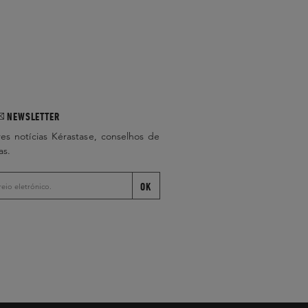
NEWSLETTER
es notícias Kérastase, conselhos de
as.
OK