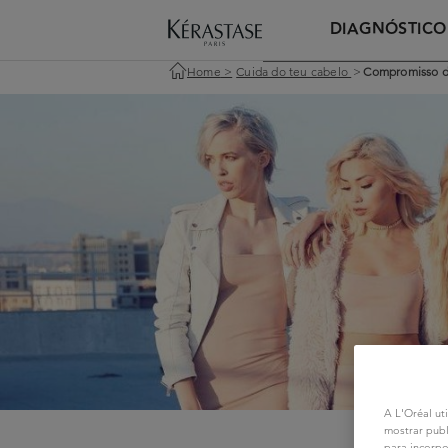
DIAGNÓSTICO
Home
>
Cuida do teu cabelo
>
Compromisso de
A L'Oréal uti
mostrar publ
para incorpo