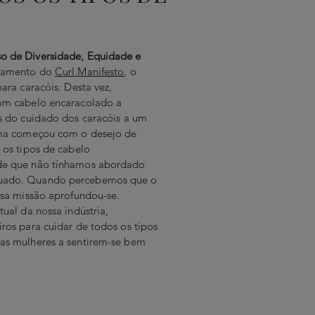
o de Diversidade, Equidade e
çamento do
Curl Manifesto
, o
ara caracóis. Desta vez,
om cabelo encaracolado a
s do cuidado dos caracóis a um
ama começou com o desejo de
 os tipos de cabelo
de que não tínhamos abordado
uado. Quando percebemos que o
ssa missão aprofundou-se.
ual da nossa indústria,
ros para cuidar de todos os tipos
as mulheres a sentirem-se bem