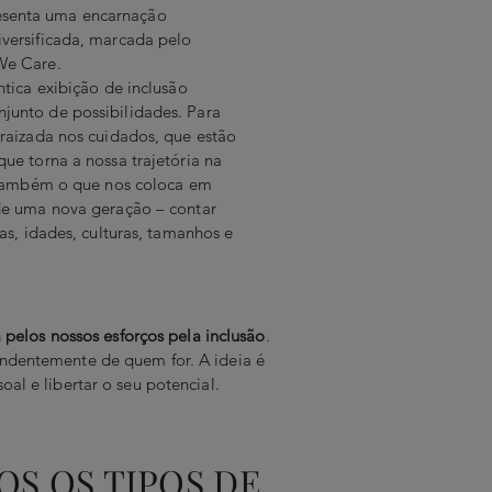
senta uma encarnação
versificada, marcada pelo
We Care.
ntica exibição de inclusão
junto de possibilidades. Para
nraizada nos cuidados, que estão
ue torna a nossa trajetória na
É também o que nos coloca em
de uma nova geração – contar
vas, idades, culturas, tamanhos e
a pelos nossos esforços pela inclusão
.
endentemente de quem for. A ideia é
al e libertar o seu potencial.
S OS TIPOS DE