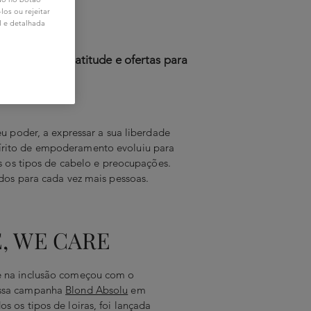
ão
os ou rejeitar
l e detalhada
evoluir a sua atitude e ofertas para
 poder, a expressar a sua liberdade
spírito de empoderamento evoluiu para
s os tipos de cabelo e preocupações.
dos para cada vez mais pessoas.
, WE CARE
e na inclusão começou com o
ossa campanha
Blond Absolu
em
s os tipos de loiras, foi lançada