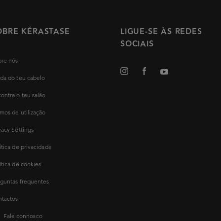
OBRE KÉRASTASE
LIGUE-SE ÀS REDES
SOCIAIS
re nós
da do teu cabelo
ontra o teu salão
mos de utilização
vacy Settings
ítica de privacidade
ítica de cookies
guntas frequentes
tactos
Fale connosco