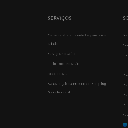
SERVIÇOS
S
O diagnóstico de cuidados para o seu
Sob
cabelo
Cui
Serviços no salão
Enc
Fusio-Dose no salão
Ter
Mapa do site
Pri
Bases Legais da Promocao - Sampling
Pol
Gloss Portugal
Pol
Per
Con