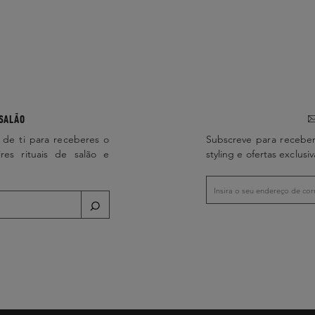
SALÃO
 de ti para receberes o
Subscreve para receber
ires rituais de salão e
styling e ofertas exclusiv