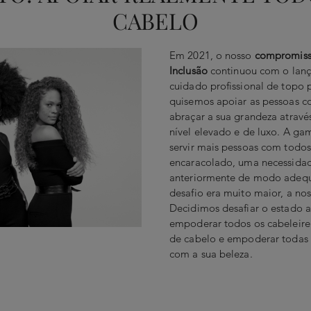
CABELO
Em 2021, o nosso
compromiss
Inclusão
continuou com o lan
cuidado profissional de topo p
quisemos apoiar as pessoas c
abraçar a sua grandeza atravé
nível elevado e de luxo. A g
servir mais pessoas com todos
encaracolado, uma necessida
anteriormente de modo adeq
desafio era muito maior, a no
Decidimos desafiar o estado at
empoderar todos os cabeleirei
de cabelo e empoderar todas 
com a sua beleza.