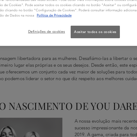
 Nossa Viagem à Inclus
o de Cookies". Pode aceitar todos os cookies clicando no botão "Aceitar" ou configurá-l
ação clicando no botão "Configuração de Cookies". Poderá consultar informação adiciona
ção de Dados na nossa
Política de Privacidade
ão das mulheres da década de 1960, a Kérastase continua a 
Definições de cookies
Aceitar todos os cookies
servir todas as pessoas.
gem libertadora para as mulheres. Desafiámo-las a libertar o seu
rimeiro lugar elas próprias e os seus desejos. Desde então, este e
que oferecemos um conjunto cada vez maior de soluções para todo
 podemos liderar o setor no que diz respeito aos melhores cuida
O NASCIMENTO DE YOU DARE
A nossa evolução mais recent
sucesso impressionante da n
2019. A gama, criada para todo