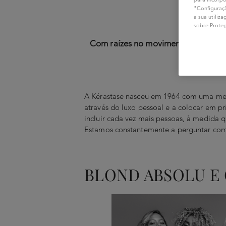
A
"Configuraçã
a sua utiliz
sobre Prote
Com raízes no movimento de libertaç
A Kérastase nasceu em 1964 com uma mensa
através do luxo pessoal e a colocar em p
incluir cada vez mais pessoas, à medida 
Estamos constantemente a perguntar como
BLOND ABSOLU E 