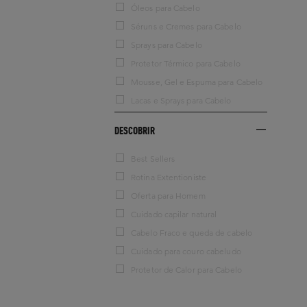
Óleos para Cabelo
Séruns e Cremes para Cabelo
Sprays para Cabelo
Protetor Térmico para Cabelo
Mousse, Gel e Espuma para Cabelo
Lacas e Sprays para Cabelo
DESCOBRIR
Best Sellers
Rotina Extentioniste
Oferta para Homem
Cuidado capilar natural
Cabelo Fraco e queda de cabelo
Cuidado para couro cabeludo
Protetor de Calor para Cabelo