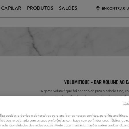
 CAPILAR
PRODUTOS
SALÕES
ENCONTRAR U
VOLUMIFIQUE - DAR VOLUME AO 
A gama Volumifique foi concebida para o cabelo fino, c
leveza. As raízes são elevadas, a estrutura do cabelo é
pode ser infinitamente moldado e estil
Con
liza cookies próprios e de terceiros para analisar os nossos serviços, para fins analíticos,
icidade relacionada com as suas preferências com base num perfil dos seus hábitos de 
rar funcionalidades das redes sociais. Pode obter mais informações sobre cookies clica