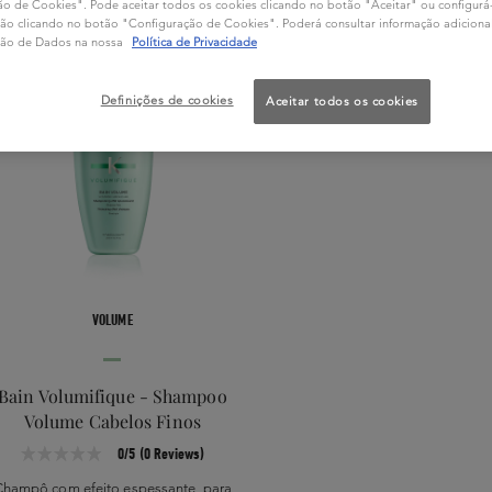
o de Cookies". Pode aceitar todos os cookies clicando no botão "Aceitar" ou configurá-l
ação clicando no botão "Configuração de Cookies". Poderá consultar informação adiciona
ção de Dados na nossa
Política de Privacidade
Definições de cookies
Aceitar todos os cookies
VOLUME
Bain Volumifique - Shampoo
Volume Cabelos Finos
0/5 (0 Reviews)
Champô com efeito espessante, para