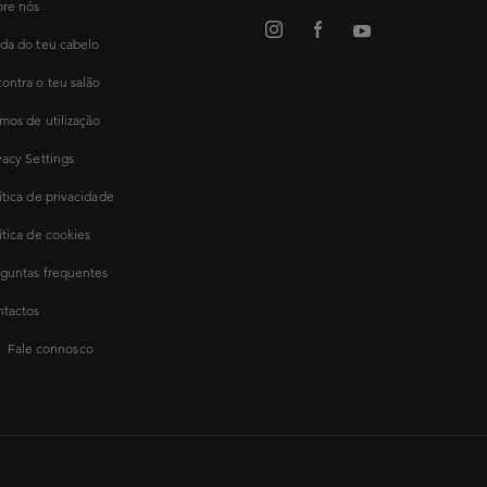
re nós
da do teu cabelo
ontra o teu salão
mos de utilização
vacy Settings
ítica de privacidade
ítica de cookies
guntas frequentes
tactos
Fale connosco