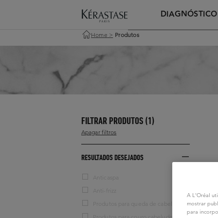
DIAGNÓSTICO
Home
>
Produtos
FILTRAR PRODUTOS
(1)
Apagar filtros
RESULTADOS DESEJADOS
Anticaspa
Anti-frizz
A L'Oréal uti
Produtos para queda de cabelo
mostrar publ
para incorpo
Produtos para couro cabeludo