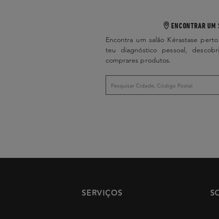
ENCONTRAR UM 
Encontra um salão Kérastase perto
teu diagnóstico pessoal, descobr
comprares produtos.
SERVIÇOS
S