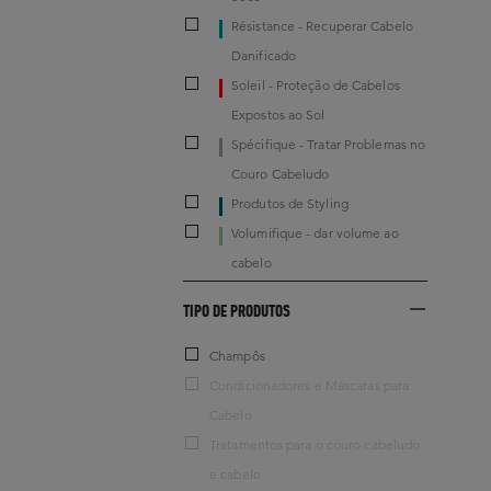
Résistance - Recuperar Cabelo
Danificado
Soleil - Proteção de Cabelos
Expostos ao Sol
Spécifique - Tratar Problemas no
Couro Cabeludo
Produtos de Styling
Volumifique - dar volume ao
cabelo
TIPO DE PRODUTOS
Champôs
Condicionadores e Máscaras para
Cabelo
Tratamentos para o couro cabeludo
e cabelo