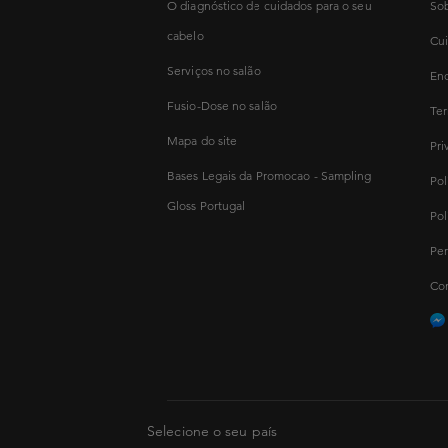
O diagnóstico de cuidados para o seu
Sob
cabelo
Cui
Serviços no salão
Enc
Fusio-Dose no salão
Ter
Mapa do site
Pri
Bases Legais da Promocao - Sampling
Pol
Gloss Portugal
Pol
Per
Con
Selecione o seu país