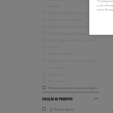
"Configuraçã
a sua utiliz
sensível
sobre Prote
Produtos para dar brilho ao cabelo
Comprimentos Saudáveis
Produtos para definir caracóis
Aumentar Densidade Capilar
Produtos para dar brilho ao cabelo
Fixação
Limpeza Profunda
Produtos de Nutrição e Hidratação
para Cabelo
Reparação
Revitalizante
Produtos para dar volume ao cabelo
COLEÇÃO DE PRODUTOS
Chroma Absolu