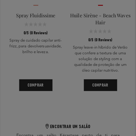
Spray Fluidissime
Huile Sirène - Beach Waves
Hair
0/5 (0 Reviews)
0/5 (0 Reviews)
Spray de cuidado capilar anti-
frizz, para devolversuavidade,
Spray leave-in híbrido de Verão
brilho e leveza.
que confere a textura de uma
solução de styling com a
qualidade de proteção de um
óleo capilar nutritivo.
COMPRAR
COMPRAR
ENCONTRAR UM SALÃO
Encontra um salão Kérastase perto de ti para