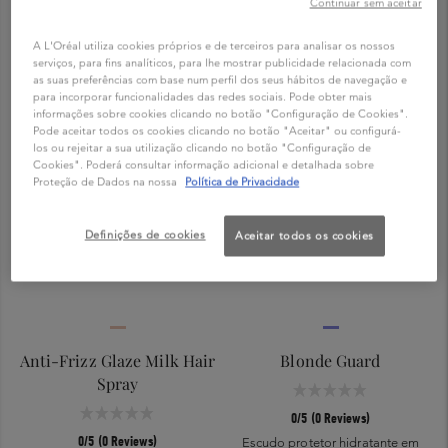
Continuar sem aceitar
A L'Oréal utiliza cookies próprios e de terceiros para analisar os nossos
serviços, para fins analíticos, para lhe mostrar publicidade relacionada com
as suas preferências com base num perfil dos seus hábitos de navegação e
para incorporar funcionalidades das redes sociais. Pode obter mais
informações sobre cookies clicando no botão "Configuração de Cookies".
Pode aceitar todos os cookies clicando no botão "Aceitar" ou configurá-
los ou rejeitar a sua utilização clicando no botão "Configuração de
Cookies". Poderá consultar informação adicional e detalhada sobre
Proteção de Dados na nossa
Política de Privacidade
Definições de cookies
Aceitar todos os cookies
Anti-Frizz Glaze Milk Hair
Blonde Guard
Spray
0/5 (0 Reviews)
0/5 (0 Reviews)
Escudo protetor hidratante em