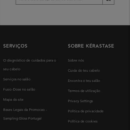
SERVIÇOS
SOBRE KÉRASTASE
O diagnóstico de cuidados para o
Sobre nós
seu cabelo
Cuida do teu cabelo
Serviços no salão
Encontra o teu salão
Fusio-Dose no salão
Termos de utilização
Mapa do site
Privacy Settings
Bases Legais da Promocao -
Política de privacidade
Sampling Gloss Portugal
Política de cookies