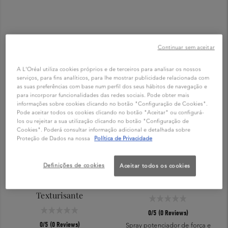
Continuar sem aceitar
A L'Oréal utiliza cookies próprios e de terceiros para analisar os nossos
serviços, para fins analíticos, para lhe mostrar publicidade relacionada com
as suas preferências com base num perfil dos seus hábitos de navegação e
para incorporar funcionalidades das redes sociais. Pode obter mais
informações sobre cookies clicando no botão "Configuração de Cookies".
Pode aceitar todos os cookies clicando no botão "Aceitar" ou configurá-
los ou rejeitar a sua utilização clicando no botão "Configuração de
Cookies". Poderá consultar informação adicional e detalhada sobre
Proteção de Dados na nossa
Política de Privacidade
ANTIQUEDA
ANTIQUEDA
Definições de cookies
Aceitar todos os cookies
Cire d’Épaisseur
Spray de Force Épaississant
Texturisante
0/5 (0 Reviews)
0/5 (0 Reviews)
Spray potenciador de força e