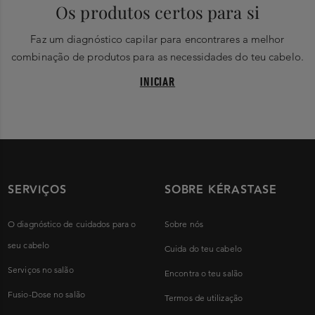
Os produtos certos para si
Faz um diagnóstico capilar para encontrares a melhor
combinação de produtos para as necessidades do teu cabelo.
INICIAR
SERVIÇOS
SOBRE KÉRASTASE
O diagnóstico de cuidados para o
Sobre nós
seu cabelo
Cuida do teu cabelo
Serviços no salão
Encontra o teu salão
Fusio-Dose no salão
Termos de utilização