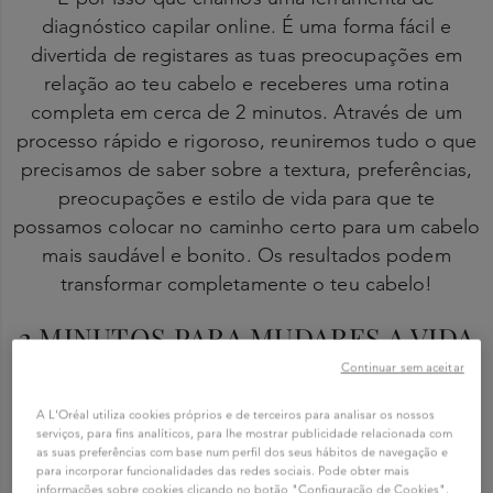
diagnóstico capilar online. É uma forma fácil e
divertida de registares as tuas preocupações em
relação ao teu cabelo e receberes uma rotina
completa em cerca de 2 minutos. Através de um
processo rápido e rigoroso, reuniremos tudo o que
precisamos de saber sobre a textura, preferências,
preocupações e estilo de vida para que te
possamos colocar no caminho certo para um cabelo
mais saudável e bonito. Os resultados podem
transformar completamente o teu cabelo!
2 MINUTOS PARA MUDARES A VIDA
DO TEU CABELO!
Continuar sem aceitar
A L'Oréal utiliza cookies próprios e de terceiros para analisar os nossos
serviços, para fins analíticos, para lhe mostrar publicidade relacionada com
as suas preferências com base num perfil dos seus hábitos de navegação e
para incorporar funcionalidades das redes sociais. Pode obter mais
informações sobre cookies clicando no botão "Configuração de Cookies".