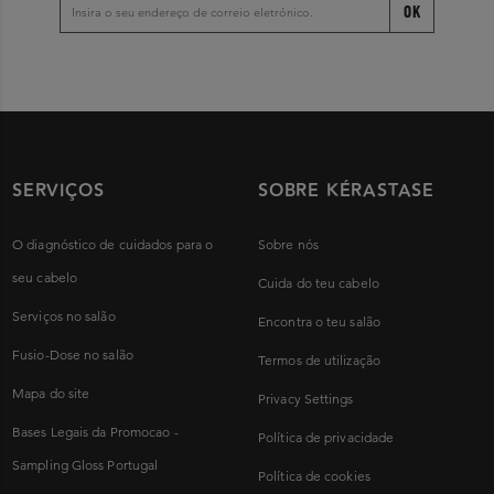
OK
SERVIÇOS
SOBRE KÉRASTASE
O diagnóstico de cuidados para o
Sobre nós
seu cabelo
Cuida do teu cabelo
Serviços no salão
Encontra o teu salão
Fusio-Dose no salão
Termos de utilização
Mapa do site
Privacy Settings
Bases Legais da Promocao -
Política de privacidade
Sampling Gloss Portugal
Política de cookies