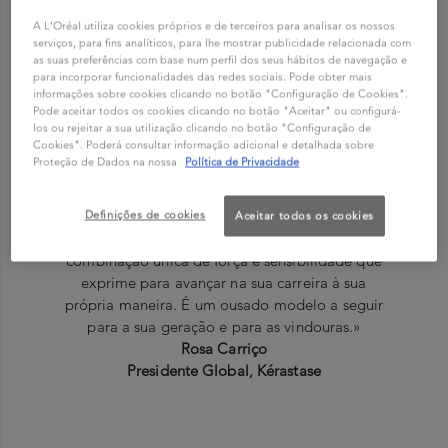
A L'Oréal utiliza cookies próprios e de terceiros para analisar os nossos
serviços, para fins analíticos, para lhe mostrar publicidade relacionada com
as suas preferências com base num perfil dos seus hábitos de navegação e
para incorporar funcionalidades das redes sociais. Pode obter mais
informações sobre cookies clicando no botão "Configuração de Cookies".
Pode aceitar todos os cookies clicando no botão "Aceitar" ou configurá-
los ou rejeitar a sua utilização clicando no botão "Configuração de
Cookies". Poderá consultar informação adicional e detalhada sobre
«É com muito prazer que dou as boas-vindas a
Proteção de Dados na nossa
Política de Privacidade
Charlotte, uma jovem voz e estrela
verdadeiramente promissora, à família Kérastase.
Admiro-a muito pelo seu incrível talento, pelo
Definições de cookies
Aceitar todos os cookies
poder das suas canções emocionantes, pela
combinação única de força e sensibilidade que
exprime para avançar na sua carreira à sua
própria maneira. É um ousado modelo a seguir
para a sua geração e para as vindouras.»
Rosa Carriço
Presidente Global, Kérastase