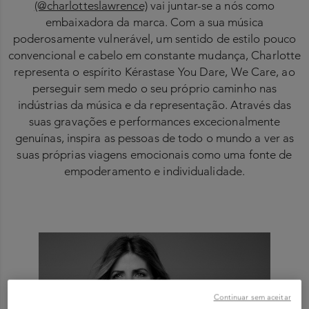
(@charlotteslawrence)
vai juntar-se a nós como
embaixadora da marca. Com a sua música
poderosamente vulnerável, um sentido de estilo pouco
convencional e cabelo em constante mudança, Charlotte
representa o espírito Kérastase You Dare, We Care, ao
perseguir sem medo o seu próprio caminho nas
indústrias da música e da representação. Através das
suas gravações e performances excecionalmente
genuínas, inspira as pessoas de todo o mundo a ver as
suas próprias viagens emocionais como uma fonte de
empoderamento e individualidade.
Continuar sem aceitar