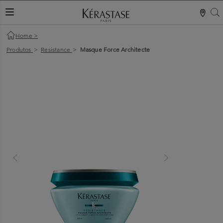
S
ALTERNAR NAVEGAÇÃO
Home
>
Produtos
>
Resistance
>
Masque Force Architecte