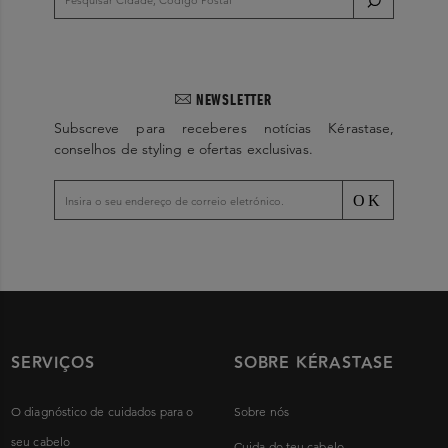
NEWSLETTER
Subscreve para receberes notícias Kérastase,
conselhos de styling e ofertas exclusivas.
OK
SERVIÇOS
SOBRE KÉRASTASE
O diagnóstico de cuidados para o
Sobre nós
seu cabelo
Cuida do teu cabelo