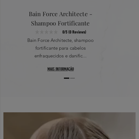
ingredientes são adaptados ao seu uso pessoal.”
0
Bain Force Architecte -
Filter by rating
Shampoo Fortificante
1 Star
2 Star
0/5 (0 Reviews)
Bain Force Architecte, shampoo
3 Star
4 Star
fortificante para cabelos
enfraquecidos e danific...
5 Star
MAIS INFORMAÇÃO
No Records Found