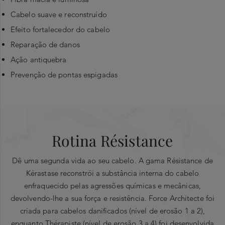
Cabelo suave e reconstruído
Efeito fortalecedor do cabelo
Reparação de danos
Ação antiquebra
Prevenção de pontas espigadas
Lista de Ratings
Principais ingredientes
Aplique no cabelo lavado e seco. Massaje no
comprimento e nas pontas. Deixe atuar durante 5
ESCREVA UMA REVIEW
®
Vita-Ciment
:
minutos. Emulsione e passe bem por água.
Rotina Résistance
Pro-queratina:
proteína que simula a função da queratina
Em caso de contacto com os olhos, passar
MÉDIA DE RATINGS DOS
LISTA DE
para reconstruir o cabelo.
imediatamente por água.
CONSUMIDORES
RATINGS
Dê uma segunda vida ao seu cabelo. A gama Résistance de
Select a row
0,0 out of 5 stars
Ceramidas:
reconstituem o cimento intracelular,
0,0
Kérastase reconstrói a substância interna do cabelo
Overall
below to
fortalecendo a fibra capilar desde o interior.
enfraquecido pelas agressões químicas e mecânicas,
filter
devolvendo-lhe a sua força e resistência. Force Architecte foi
Seiva da ressureição:
planta conhecida pelo seu poder
reviews
criada para cabelos danificados (nível de erosão 1 a 2),
regenerador.
Quality of Product
enquanto Thérapiste (nível de erosão 3 a 4) foi desenvolvida