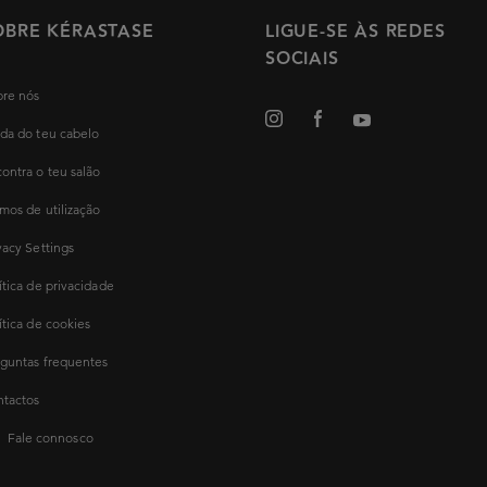
OBRE KÉRASTASE
LIGUE-SE ÀS REDES
SOCIAIS
re nós
da do teu cabelo
ontra o teu salão
mos de utilização
vacy Settings
ítica de privacidade
ítica de cookies
guntas frequentes
tactos
Fale connosco