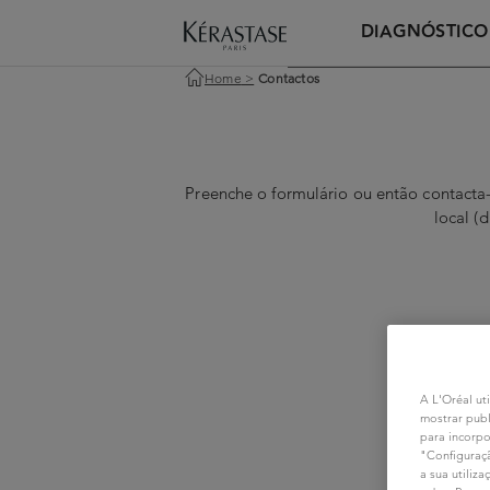
DIAGNÓSTICO
Home
>
Contactos
Preenche o formulário ou então contacta
local (
A L'Oréal uti
mostrar publ
para incorpo
"Configuraçã
a sua utiliz