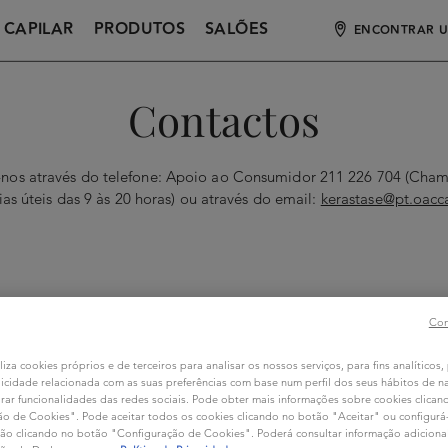
 CAPILAR
PRODUTOS
SALÕES
ENCONTRAR U
Contactos
-nos através do telefone: Apoio ao Consumidor 211 226 704 (Cham
dias úteis das 9 às 20 horas) ou através do email:
kerastase@pt.oacc
Con
liza cookies próprios e de terceiros para analisar os nossos serviços, para fins analíticos,
icidade relacionada com as suas preferências com base num perfil dos seus hábitos de 
rar funcionalidades das redes sociais. Pode obter mais informações sobre cookies clica
o de Cookies". Pode aceitar todos os cookies clicando no botão "Aceitar" ou configurá-l
ação clicando no botão "Configuração de Cookies". Poderá consultar informação adiciona