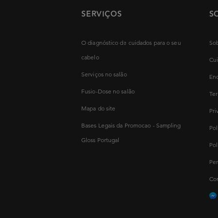
SERVIÇOS
S
O diagnóstico de cuidados para o seu
Sob
cabelo
Cui
Serviços no salão
Enc
Fusio-Dose no salão
Ter
Mapa do site
Pri
Bases Legais da Promocao - Sampling
Pol
Gloss Portugal
Pol
Per
Con