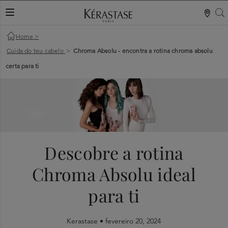
S
ALTERNAR NAVEGAÇÃO
Home
>
Cuida do teu cabelo
>
Chroma Absolu - encontra a rotina chroma absolu
certa para ti
Descobre a rotina
Chroma Absolu ideal
para ti
Kerastase •
fevereiro 20, 2024