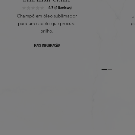
Ci 77891 / Titanium D
0/5 (0 Reviews)
Zea Mays Germ Oil / 
S
REVIEWS MAIS CRÍTICAS E 
Champô em óleo sublimador
U
Argania Spinosa Kerne
para um cabelo que procura
p
No Critical Review Found
Sclerocarya Birrea See
brilho.
Camellia
Oleifera Seed Oil
MAIS INFORMAÇÃO
Caprylic/Capric Trigly
Limonene
Tocopherol
Phyllanthus Emblica Fr
Parfum / Fragrance
3 Star
4 Star
5
“As listas dos ingred
dos produtos da nossa
regularmente. Assim, 
de ingredientes na em
No Records Found
garantir que os ingred
pessoal.”