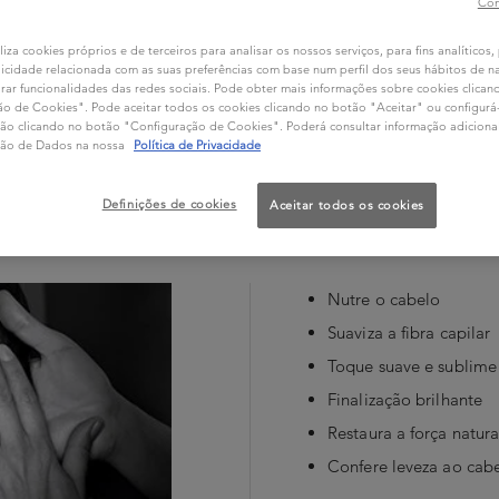
Con
liza cookies próprios e de terceiros para analisar os nossos serviços, para fins analíticos,
icidade relacionada com as suas preferências com base num perfil dos seus hábitos de 
rar funcionalidades das redes sociais. Pode obter mais informações sobre cookies clica
o de Cookies". Pode aceitar todos os cookies clicando no botão "Aceitar" ou configurá-l
ação clicando no botão "Configuração de Cookies". Poderá consultar informação adiciona
ção de Dados na nossa
Política de Privacidade
Definições de cookies
Aceitar todos os cookies
CAÇÃO
INGREDIENTES
CONSELHOS DO PROFI
Nutre o cabelo
Suaviza a fibra capilar
Toque suave e sublime
Finalização brilhante
Restaura a força natur
Confere leveza ao cab