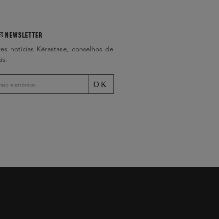
NEWSLETTER
es notícias Kérastase, conselhos de
as.
OK