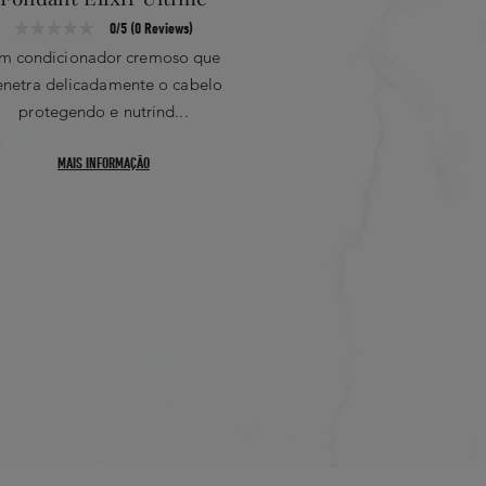
ioxide
0/5 (0 Reviews)
Corn Germ Oil
ÚTEIS
m condicionador cremoso que
l Oil
enetra delicadamente o cabelo
d Oil
protegendo e nutrind...
MAIS INFORMAÇÃO
ceride
Most Recent
uit Extract
 Star
ientes que entram na composição
 marca são atualizadas
recomendamos que consulte a lista
balagem do seu produto para
ientes são adaptados ao seu uso