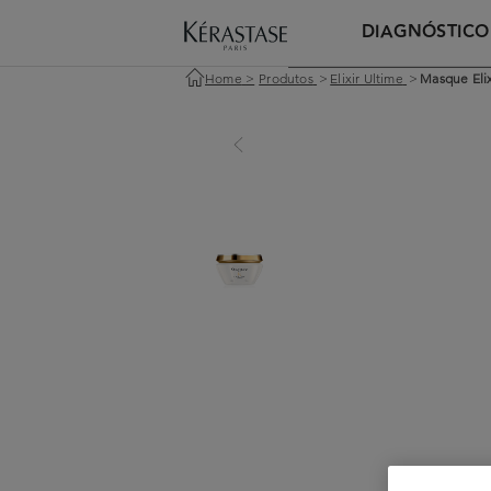
DIAGNÓSTICO
Home
>
Produtos
>
Elixir Ultime
>
Masque Elix