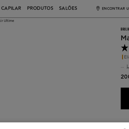
 CAPILAR
PRODUTOS
SALÕES
ENCONTRAR U
ir Ultime
BRIL
Ma
Eli
...
L
20