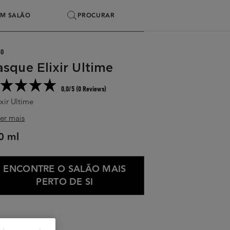
SEARCH
PROCURAR
M SALÃO
HO
sque Elixir Ultime
0,0/5 (0 Reviews)
xir Ultime
er mais
0 ml
ENCONTRE O SALÃO MAIS
PERTO DE SI