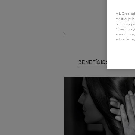
A L'Oréal uti
mostrar publ
para incorpo
"Configuraçã
a sua utiliz
sobre Prote
BENEFÍCIOS
APLI