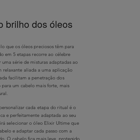
 o brilho dos óleos
ilo que os óleos preciosos têm para
zado em 5 etapas recorre ao célebre
ar uma série de misturas adaptadas ao
relaxante aliada a uma aplicação
ada facilitam a penetração dos
o para um cabelo mais forte, mais
ral.
personalizar cada etapa do ritual é o
ica e perfeitamente adaptada ao seu
irá selecionar o óleo Elixir Ultime que
abelo e adaptar cada passo com a
do. O cabelo fica mais leve, protegido