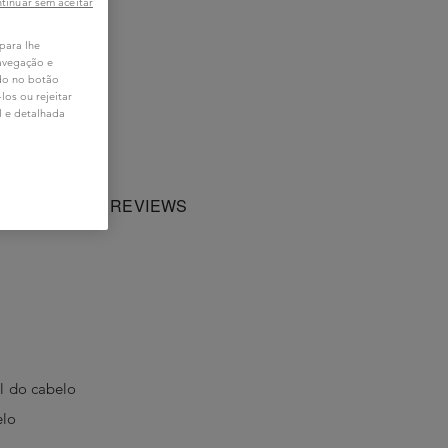
tinuar sem aceitar
 para lhe
navegação e
ndo no botão
os ou rejeitar
l e detalhada
SSIONAL
REVIEWS
al do cabelo
elo