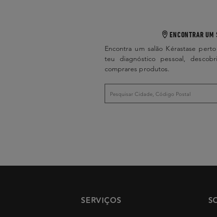
ENCONTRAR UM 
Encontra um salão Kérastase perto
teu diagnóstico pessoal, descobr
comprares produtos.
SERVIÇOS
S