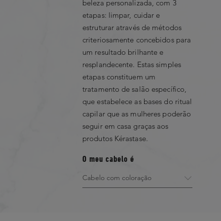
beleza personalizada, com 3
etapas: limpar, cuidar e
REVIEWS MAIS FAVORÁVEIS E ÚTEI
estruturar através de métodos
criteriosamente concebidos para
No Favorable Review Found
um resultado brilhante e
resplandecente. Estas simples
etapas constituem um
tratamento de salão específico,
Showing 0 out of 0
que estabelece as bases do ritual
capilar que as mulheres poderão
seguir em casa graças aos
Filter by rating
produtos Kérastase.
1 Star
2 Star
O meu cabelo é